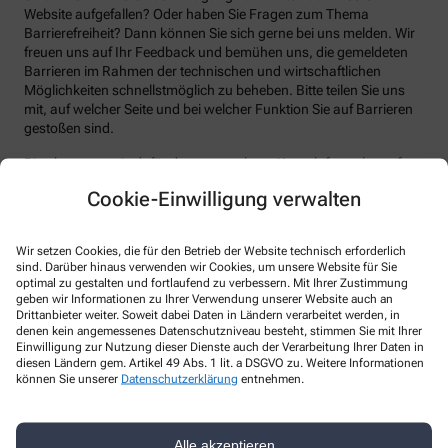
Website aufgefallen? Oder haben Sie Fragen zum Thema
Barrierefreiheit? Dann können Sie sich gerne bei uns melden. Wir
freuen uns auf Ihr Feedback und bemühen uns, die gemeldeten
Barrieren im Rahmen der technischen und wirtschaftlichen
Möglichkeiten schnellstmöglich zu beheben. Bitte teilen Sie uns
mit, auf welcher Seite und bei welcher Funktion Sie auf Barrieren
gestoßen sind.
Bitte benutzen sie dafür das vorgesehene Kontaktformular auf
unserer Website. Sie können uns auch über folgende Wege die
Cookie-Einwilligung verwalten
von Ihnen gefundenen Barrieren melden:
E-Mail: alpha.san.apotheke@web.de
Wir setzen Cookies, die für den Betrieb der Website technisch erforderlich
Telefon: 08031-3525655
sind. Darüber hinaus verwenden wir Cookies, um unsere Website für Sie
optimal zu gestalten und fortlaufend zu verbessern. Mit Ihrer Zustimmung
Telefax: 08031-3525656
geben wir Informationen zu Ihrer Verwendung unserer Website auch an
Drittanbieter weiter. Soweit dabei Daten in Ländern verarbeitet werden, in
Postanschrift: Salzburger Str. 52 83071 Stephanskirchen
denen kein angemessenes Datenschutzniveau besteht, stimmen Sie mit Ihrer
Einwilligung zur Nutzung dieser Dienste auch der Verarbeitung Ihrer Daten in
Durchsetzungsverfahren und
diesen Ländern gem. Artikel 49 Abs. 1 lit. a DSGVO zu. Weitere Informationen
Marktüberwachungsbehörde
können Sie unserer
Datenschutzerklärung
entnehmen.
Sollten Sie auf Mitteilungen oder Anfragen zur Barrierefreiheit
keine zufriedenstellenden Antworten erhalten, können Sie sich an
Alle akzeptieren