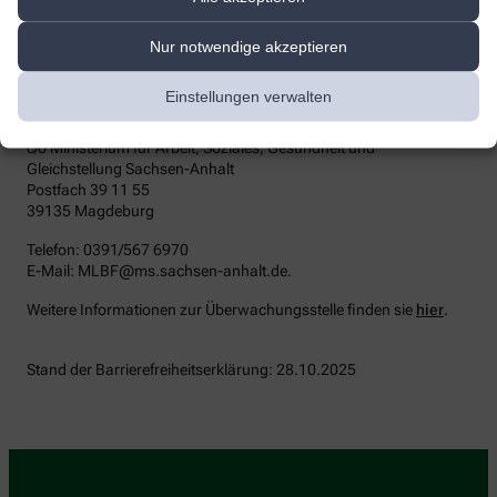
die zuständige Durchsetzungsstelle wenden. Die
Durchsetzungsstelle unterstützt Sie dabei, ihre Rechte geltend zu
machen. Sie können sich auch an die
Nur notwendige akzeptieren
Marktüberwachungsbehörde wenden:
Einstellungen verwalten
MLBF - Marktüberwachungsstelle der Länder für die
Barrierefreiheit von Produkten und Dienstleistungen
c/o Ministerium für Arbeit, Soziales, Gesundheit und
Gleichstellung Sachsen-Anhalt
Postfach 39 11 55
39135 Magdeburg
Telefon: 0391/567 6970
E-​Mail: MLBF@ms.sachsen-​anhalt.de.
Weitere Informationen zur Überwachungsstelle finden sie
hier
.
Stand der Barrierefreiheitserklärung: 28.10.2025